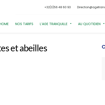
+32(0)56 48 60 93
Direction@agetranq
HOME
NOS TARIFS
L’AGE TRANQUILLE
AU QUOTIDIEN
es et abeilles
C