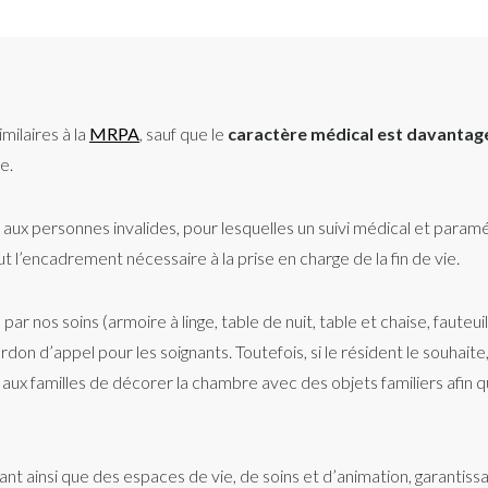
ilaires à la
MRPA
, sauf que le
caractère médical est davantag
e.
ux personnes invalides, pour lesquelles un suivi médical et paramé
t l’encadrement nécessaire à la prise en charge de la fin de vie.
nos soins (armoire à linge, table de nuit, table et chaise, fauteui
on d’appel pour les soignants. Toutefois, si le résident le souhaite,
aux familles de décorer la chambre avec des objets familiers afin 
t ainsi que des espaces de vie, de soins et d’animation, garantiss