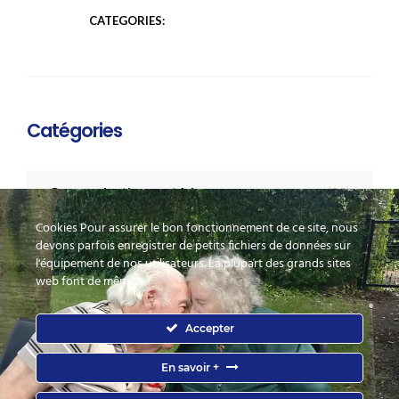
CATEGORIES:
Catégories
Communications extérieures
(22)
Cookies Pour assurer le bon fonctionnement de ce site, nous
Evenements
(35)
devons parfois enregistrer de petits fichiers de données sur
l'équipement de nos utilisateurs. La plupart des grands sites
web font de même.
HOME PAGE
Accepter
Mentions légales et politique de confidentialité
En savoir +